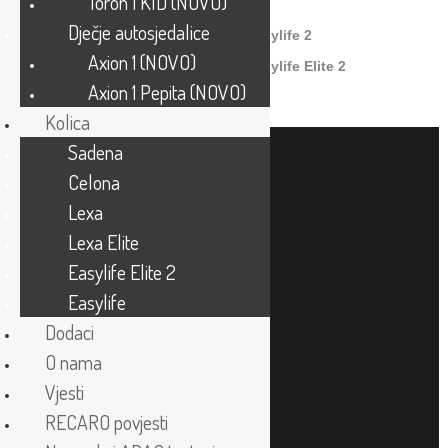
Toron 1 KID (NOVO)
Kompatibilen z:
Dječje autosjedalice
– Easylife
– Easylife 2
Axion 1 (NOVO)
– Easylife Elite
– Easylife Elite 2
Axion 1 Pepita (NOVO)
Kolica
| Autosjedalice
Sadena
Celona
Autosjedalice 0+ – “jaje“
Lexa
Reboard autosjedalice
Lexa Elite
Easylife Elite 2
Dječje autosjedalice
Easylife
| Kišobran kolica
Dodaci
O nama
Vjesti
| Kolica
RECARO povjesti