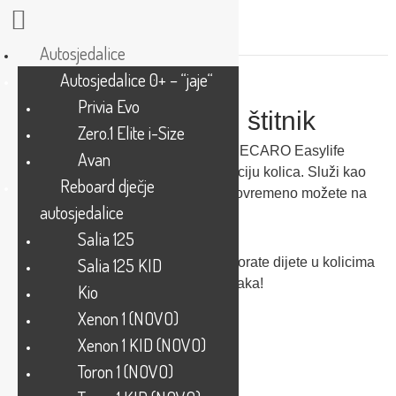
Autosjedalice
Autosjedalice 0+ – “jaje“
Privia Evo
Easylife sigurnosni štitnik
Zero.1 Elite i-Size
Sigurnosni štitnik za dječja kolica RECARO Easylife
Avan
jednostavno namjestite na konstrukciju kolica. Služi kao
Reboard dječje
dodatna zaštita za vaše dijete, a istovremeno možete na
autosjedalice
zaštitu pričvrstiti igračke.
Salia 125
Salia 125 KID
Važno: unatoč sigurnosnoj zaštiti morate dijete u kolicima
vezati sigurnosnim pojasom u 5 točaka!
Kio
Xenon 1 (NOVO)
Xenon 1 KID (NOVO)
Toron 1 (NOVO)