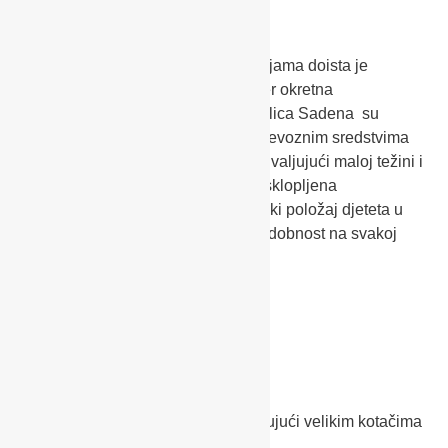
+ Zahvaljujući kompaktnim dimenzijama doista je
jednostavna za manevriranje i super okretna
+ Zbog uže osnove konstrukcije, kolica Sadena su
praktična za korištenje u javnim prijevoznim sredstvima
+ Idealna su za urbanu okolinu zahvaljujući maloj težini i
kompaktnim dimenzijama kada su sklopljena
+ Visokokvalitetan okvir i ergonomski položaj djeteta u
kolicima osiguravaju maksimalnu udobnost na svakoj
šetnji
CELONA
+ Najviši stupanj udobnosti zahvaljujući velikim kotačima
s ovjesom