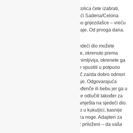
Bez obzira na to, koju konstrukciju kolica ćete izabrati,
RECARO ima za njih prilagođavajući Sadena/Celona
sjedeći dio, košaru za dijete, mekano gnjezdašce – vreću
za noge i RECARO autosjedalicu -jaje. Od prvoga dana.
Kako vam se više sviđa, udoban sjedeći dio možete
namjestiti suprotno od smjera vožnje, okrenuto prema
vama ili ako je mališanu okolina zanimljivija, okrenete ga
u smjeru vožnje. Sjedeći dio možete spustiti u potpuno
ležeći položaj – da se mali istraživač zaista dobro odmori
ili da si priušti samo kratko drijemanje. Odgovarajuća
duboka košara je idealna za novorođenče ili bebu jer ga u
njoj nježno zaljulja u san. Možete se odlučiti također za
gnjezdašce, koje se jednostavno namješta na sjedeći dio.
Novorođenče je u njoj zaštićeno kao u kukuljici, kasnije
se pretvara u mekanu i toplu vreću za noge. Adapteri za
namještanje RECARO jajeta su već priloženi – da vaša
mobilnost nema granica.