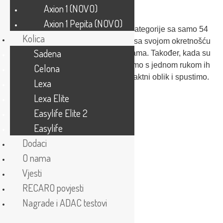
njima na aerodromu ili u gradu.
Axion 1 (NOVO)
Axion 1 Pepita (NOVO)
Kao jedan od najužih kolica svoje kategorije sa samo 54
Kolica
cm širine, Sadena će vas oduševiti sa svojom okretnošću
Sadena
> Sve značajke
i prilagodljivosti na urbanim lokacijama. Također, kada su
složena, postanu nepobjediva – samo s jednom rukom ih
Celona
jednostavno složimo u manji, kompaktni oblik i spustimo.
Lexa
Lexa Elite
Easylife Elite 2
Easylife
Dodaci
O nama
Vjesti
RECARO povjesti
Nagrade i ADAC testovi