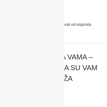
Boje na slici se mogu razlikovati od originala
ODLUKA JE NA VAMA –
IZABERITE, KOJA SU VAM
NAJDRAŽA
SADENA