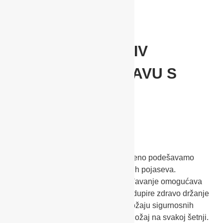
PO VISINI PODESIV
OSLONAC ZA GLAVU S
INTEGRIRANIM
SIGURNOSNIM
POJASEVIMA
Samo s jednom rukom i to istovremeno podešavamo
visinu oslonca za glavu i sigurnosnih pojaseva.
Jednostavno i individualno prilagođavanje omogućava
maksimalnu udobnost sjedenja, podupire zdravo držanje
tijela i zahvaljujući optimalnom položaju sigurnosnih
pojaseva osigurava ergonomski položaj na svakoj šetnji.