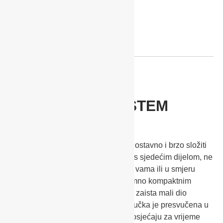
JEDNORUČNI SISTEM
SLAGANJA
Dječja kolica Sadena možemo jednostavno i brzo složiti
samo s jednom rukom. I to zajedno s sjedećim dijelom, ne
glede na to, da li je okrenuto prema vama ili u smjeru
vožnje. Samostalno stojeća i s iznimno kompaktnim
mjerama kad su složena zauzimaju zaista mali dio
prtljažnika automobila. Integrirana ručka je presvučena u
umjetnu kožu što pridonosi boljem osjećaju za vrijeme