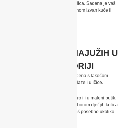
vožnje, za slaganje i prenošenje kolica. Sadena je vaš
idealan suputnik, kada ste s mališanom izvan kuće ili
stana.
JEDNA IZMEĐU NAJUŽIH U
SVOJOJ KATEGORIJI
Zahvaljujući uskoj izradi okvira, Sadena s lakoćom
savladava čak i najuže gradske prolaze i uličice.
Bez obzira, radi li se o ulasku u metro ili u maleni butik,
niti jedan puteljak nije preuzak. S izborom dječjih kolica
Sadena, zaista nećete pogriješiti, još posebno ukoliko
tražite kolica za urbanu okolinu.