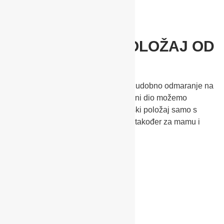
ERGONOMSKI POLOŽAJ OD
ROĐENJA
Kako bi osigurali djetetu i mališanu udobno odmaranje na
svakoj šetnjici, naslon za noge i leđni dio možemo
podesiti u potpuno ležeći ergonomski položaj samo s
jednom rukom – iznimno praktično, također za mamu i
tatu.
JEDNOSTAVNO
PODEŠAVANJE