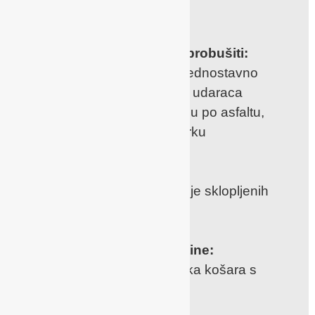
neravnom terenu
Kotači koje nije moguće probušiti:
s pjenom punjene kotače jednostavno
održavamo, s apsorberima udaraca
omogućavaju laganu vožnju po asfaltu,
šljunku ili po stazama u parku
Uklonjivi kotači:
za još kompaktnije dimenzije sklopljenih
kolica
Velika košara za potrepštine:
jednostavno dostupna velika košara s
nosivošću i do 5 kg