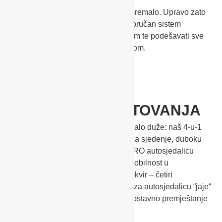
Za roditelje su ponekad dvije ruke premalo. Upravo zato
naša Sadena ne samo da ima jednoručan sistem
slaganja, možemo ih voziti s lakoćom te podešavati sve
važne postavke samo s jednom rukom.
4-U-1 SISTEM PUTOVANJA
Pssst, neka vaše dijete spava još malo duže: naš 4-u-1
sistem putovanja koji udružuje dio za sjedenje, duboku
košaru, lagano gnjezdašce i RECARO autosjedalicu
“jaje“, omogućava vam bezbrižnu mobilnost u
svakodnevnim situacijama. Jedan okvir – četiri
mogućnosti. Već uključeni adapteri za autosjedalicu “jaje“
RECARO omogućavaju brzo i jednostavno premještanje
autosjedalice na kolica.