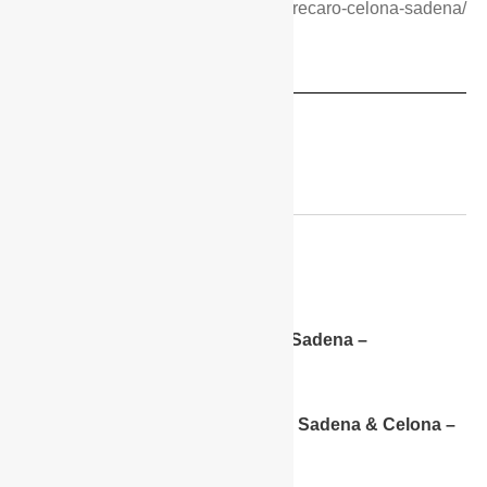
na
https://strollerica.com/recenzija-recaro-celona-sadena/
Upute
Manual_Sadena.pdf
Sadena –
Manual
9.3 MiB
Warnings_Sadena_Celona.pdf
Sadena & Celona –
Warnings
891.0 KiB