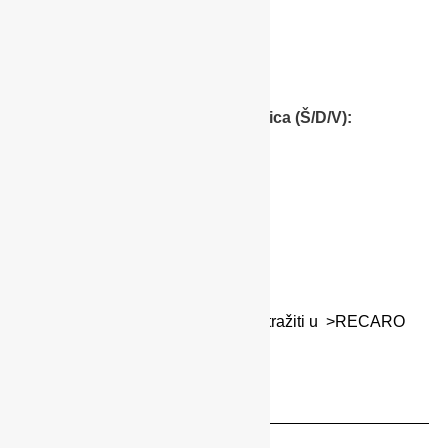
Vanjske dimenzije (Š/D/V):
54 / 87 / 90 – 109 cm
Vanjske dimenzije sklopljenih kolica (Š/D/V):
54 / 35 / 66 cm
54 / 22 / 62 (samo okvir)
Težina:
11 kg
6,5kg (samo okvir)
Više tehničkih podataka možete potražiti u
>RECARO
katalogu
.