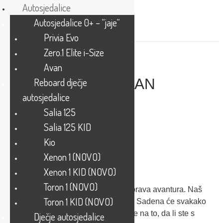
Autosjedalice
Autosjedalice 0+ – “jaje“
Privia Evo
Zero.1 Elite i-Size
SADENA
Avan
SPRETAN I UDOBAN
Reboard dječje
SUPUTNIK.
autosjedalice
Salia 125
Salia 125 KID
Kio
< 22 kg | do 4 godine starosti
Xenon 1 (NOVO)
Sadena
Xenon 1 KID (NOVO)
Toron 1 (NOVO)
S djetetom čak i kraći izlet postaje prava avantura. Naš
Toron 1 KID (NOVO)
modularni sistem s dječjim kolicima Sadena će svakako
postati vaš pravi suputnik – ne glede na to, da li ste s
Dječje autosjedalice