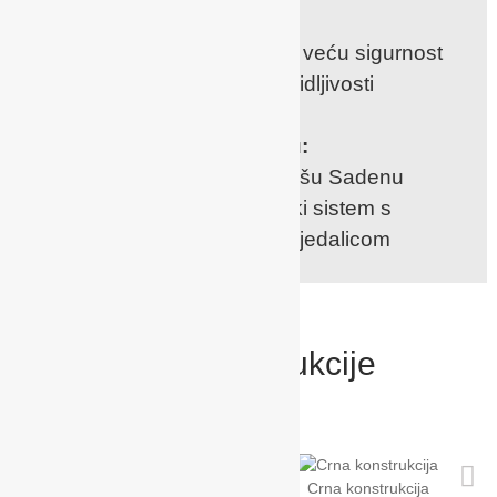
Reflektirajući elementi:
poboljšana vidljivost za još veću sigurnost
također u lošijim uvjetima vidljivosti
Dodatno na raspolaganju:
s priloženim adapterima vašu Sadenu
možete prilagoditi u putnički sistem s
RECARO “jajetom“ – autosjedalicom
Boje konstrukcije
Siva konstrukcija
Crna konstrukcija