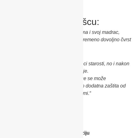
I laganom gnjezdašcu:
“To nije samo komad tkanine, već ima i svoj madrac,
dovoljno mekan i prozračan, a istovremeno dovoljno čvrst
za zdravi početak.
Namijenjena je bebama do 6 mjeseci starosti, no i nakon
prerastanja je moguće koristiti dio nje.
Naime,vodootporna navlaka za noge se može
samostalno koristiti na kolicima, kao dodatna zaštita od
vjetra ili umjesto zimske vreće po zimi.“
Pročitajte njezinu cjelovitu recenziju