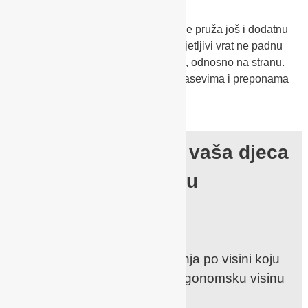
Ergonomski jastučić u predjelu glave pruža još i dodatnu
udobnost te sprječava da glava i osjetljivi vrat ne padnu
za vrijeme spavanja u drugi položaj, odnosno na stranu.
Dodatni jastučići na ramenskim pojasevima i preponama
brinu za ugodan osjećaj i mekoću.
Sva svojstva koja vaša djeca
zaslužuju
Podesiva ručica:
s tri mogućnosti podešavanja po visini koju
možemo prilagodimo na ergonomsku visinu