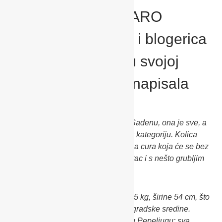
Dječja kolica RECARO
Sadena testirala je i blogerica
Strollerica koja je u svojoj
recenziji o Sadeni napisala
također:
“Nisam sigurna kako točno opisati Sadenu, ona je sve, a
ne spada niti u jednu, meni poznatu kategoriju. Kolica
Sadena su lakša, lepršavija, gradska cura koja će se bez
problema uhvatiti povremeno u koštac i s nešto grubljim
površinama. Doslovce klizi!
Sadenina konstrukcija teži svega 6.5 kg, širine 54 cm, što
je čini idealnim izborom za urbane gradske sredine.
Međutim, sa sjedištem se pretvara u Pepeljugu: sva