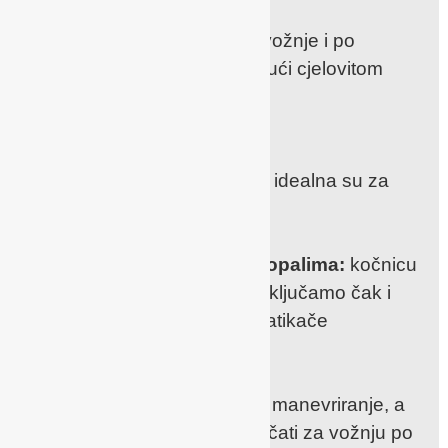
Cjelovit ovjes:
najviša udobnost i lakoća vožnje i po
neravnom terenu zahvaljujući cjelovitom
ovjesu kotača
Lagani kotači:
četiri glatka okretna kotača idealna su za
vožnju po urbanoj okolici
Kočnica nježna prema stopalima:
kočnicu
jednostavno otpustimo i zaključamo čak i
kada smo bosi ili nosimo natikače
Prednji kotači:
omogućavaju jednostavno manevriranje, a
možemo ih također i zaključati za vožnju po