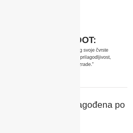
IZJAVA ŽIRIJA ZA
NAGRADU RED DOT:
“Dječja kolica Sadena se ističu zbog svoje čvrste
konstrukcije, koja osigurava visoku prilagodljivost,
elegantan izgled i visoku kvalitetu izrade.”
Modularnost – prilagođena po
željama