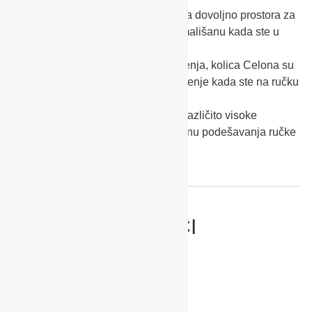
+ Velika košara za potrepštine pruža dovoljno prostora za
sve što je potrebno vama i vašem mališanu kada ste u
šetnji
+ Zahvaljujući višem položaju sjedenja, kolica Celona su
idealna zamjena za stolicu za hranjenje kada ste na ručku
ili večeri izvan doma
+ Poseban ergonomski položaj za različito visoke
roditelje zahvaljujući velikom rasponu podešavanja ručke
TEHNIČKI PODACI
Standard:
EN 1888