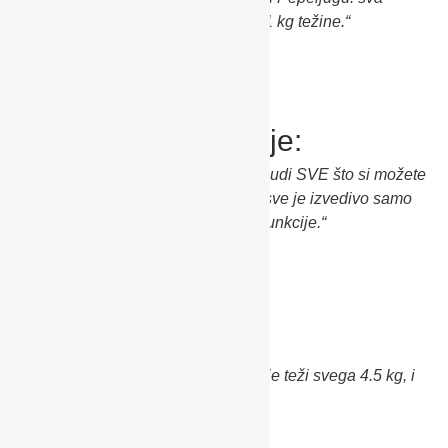
udobnost ovoga svijeta s ukupno 11 kg težine.“
I o dijelu za sjedenje:
”Ovo je prvo full-size sjedište koje nudi SVE što si možete
zamisliti, u idealnim parametrima i sve je izvedivo samo
jednom rukom. Od prve do zadnje funkcije.“
Te o košari:
“Ova udobna oaza za naše najmanje teži svega 4.5 kg, i
moguće ju je sklopiti po potrebi!“