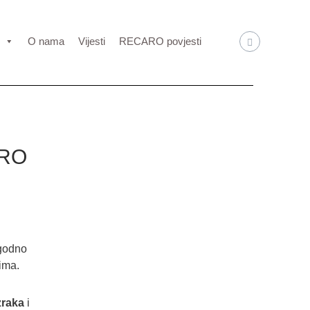
O nama
Vijesti
RECARO povjesti
ARO
ugodno
ima.
zraka
i