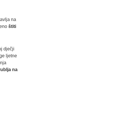
avlja na
emeno
štiti
 dječji
ge ljetne
anja
ublja na