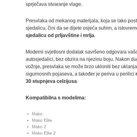
sprječava stvaranje vlage.
Presvlaka od mekanog materijala, koja se lako post
sjedalicu, čini da se dijete osjeća suhim, a istovr
sjedalicu od prljavštine i mrlja
.
Moderni svjetlosni dodatak savršeno odgovara vašoj
autosjedalici, bez obzira na njezinu boju. Nakon du
vožnje, presvlaka se može brzo ukloniti bez uklanj
sigurnosnih pojaseva, a također je periva u perilici
r
30 stupnjeva celzijusa
.
Kompatibilna s modelima:
Mako
Mako Elite
Mako 2
Mako Elite 2