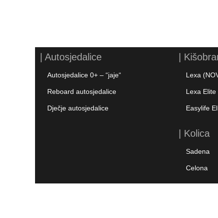
| Autosjedalice
| Kišobra
Autosjedalice 0+ – “jaje“
Lexa (NO
Reboard autosjedalice
Lexa Elit
Dječje autosjedalice
Easylife El
| Kolica
Sadena
Celona